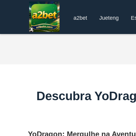
a2bet
Jueteng
Es
Descubra YoDrag
YoDragon: Mergulhe na Aventur