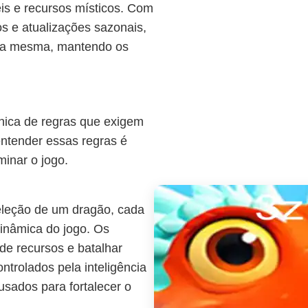
eis e recursos místicos. Com
s e atualizações sazonais,
a a mesma, mantendo os
nica de regras que exigem
entender essas regras é
minar o jogo.
leção de um dragão, cada
dinâmica do jogo. Os
e recursos e batalhar
ntrolados pela inteligência
 usados para fortalecer o