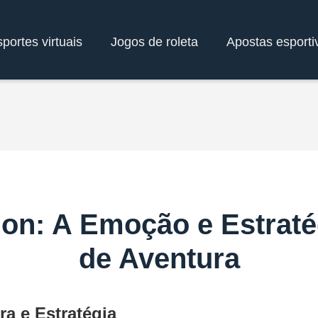
portes virtuais
Jogos de roleta
Apostas esporti
on: A Emoção e Estraté
de Aventura
a e Estratégia