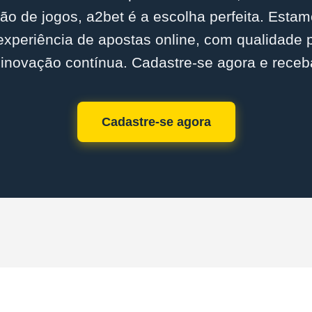
o de jogos, a2bet é a escolha perfeita. Est
experiência de apostas online, com qualidade
inovação contínua. Cadastre-se agora e receb
Cadastre-se agora