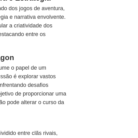
do dos jogos de aventura,
ia e narrativa envolvente.
lar a criatividade dos
estacando entre os
agon
sume o papel de um
ssão é explorar vastos
enfrentando desafios
bjetivo de proporcionar uma
ão pode alterar o curso da
dido entre clãs rivais,