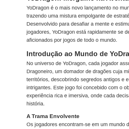
YoDragon é o mais novo lançamento no mun
trazendo uma mistura empolgante de estratég
Desenvolvido para desafiar a mente e estimu
jogadores, YoDragon está rapidamente se d
aficionados por jogos de todo o mundo.
Introdução ao Mundo de YoDr
No universo de YoDragon, cada jogador as
Dragoneiro, um domador de dragões cuja mi
territórios, descobrindo segredos antigos e 
intrigantes. Este jogo foi concebido com o o
experiência rica e imersiva, onde cada decis
história.
A Trama Envolvente
Os jogadores encontram-se em um mundo divi