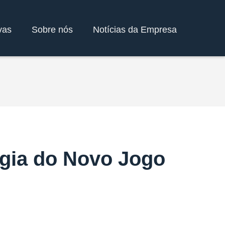
vas
Sobre nós
Notícias da Empresa
gia do Novo Jogo