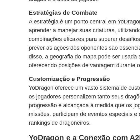
Estratégias de Combate
A estratégia é um ponto central em YoDrag
aprender a manejar suas criaturas, utilizan
combinações eficazes para superar desafios
prever as ações dos oponentes são essenciai
disso, a geografia do mapa pode ser usada a
oferecendo posições de vantagem durante 
Customização e Progressão
YoDragon oferece um vasto sistema de cust
os jogadores personalizem tanto seus dragõ
progressão é alcançada à medida que os j
missões, participam de eventos especiais e
rankings de dragoneiros.
YoDragon e a Conexão com A2