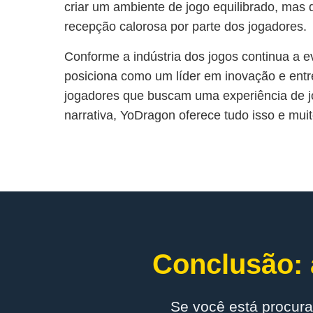
criar um ambiente de jogo equilibrado, mas 
recepção calorosa por parte dos jogadores.
Conforme a indústria dos jogos continua a e
posiciona como um líder em inovação e entr
jogadores que buscam uma experiência de jo
narrativa, YoDragon oferece tudo isso e mui
Conclusão: 
Se você está procura