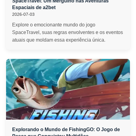
SpaceTravel: Um Mergulho nas Aventuras
Espaciais de a2bet
2026-07-03
Explore o emocionante mundo do jogo
SpaceTravel, suas regras envolventes e os eventos
atuais que moldam essa experiência única.
Explorando o Mundo de FishingGO: O Jogo de