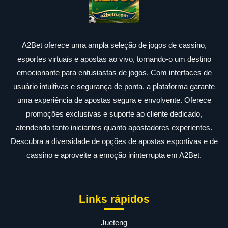
A2Bet oferece uma ampla seleção de jogos de cassino,
esportes virtuais e apostas ao vivo, tornando-o um destino
emocionante para entusiastas de jogos. Com interfaces de
usuário intuitivas e segurança de ponta, a plataforma garante
uma experiência de apostas segura e envolvente. Oferece
promoções exclusivas e suporte ao cliente dedicado,
atendendo tanto iniciantes quanto apostadores experientes.
Descubra a diversidade de opções de apostas esportivas e de
cassino e aproveite a emoção ininterrupta em A2Bet.
Links rápidos
Jueteng