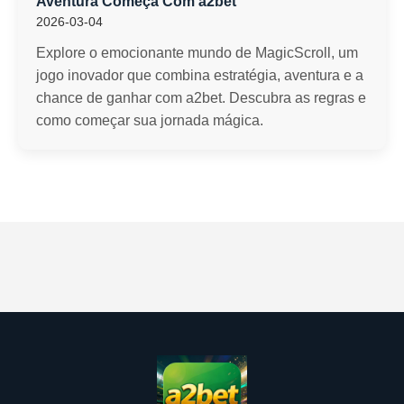
Aventura Começa Com a2bet
2026-03-04
Explore o emocionante mundo de MagicScroll, um
jogo inovador que combina estratégia, aventura e a
chance de ganhar com a2bet. Descubra as regras e
como começar sua jornada mágica.