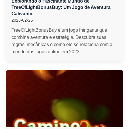
Explorando o Fascinante Mundo de
TreeOfLightBonusBuy: Um Jogo de Aventura
Cativante
2026-02-25
TreeOfLightBonusBuy é um jogo intrigante que
combina aventura e estratégia. Descubra suas
regras, mecânicas e como ele se relaciona com o
mundo dos jogos online em 2023.