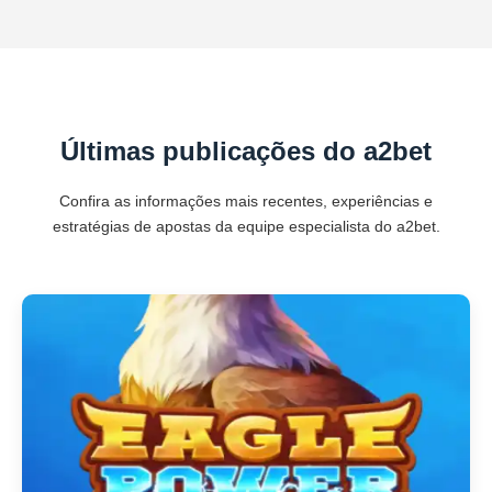
Últimas publicações do a2bet
Confira as informações mais recentes, experiências e
estratégias de apostas da equipe especialista do a2bet.