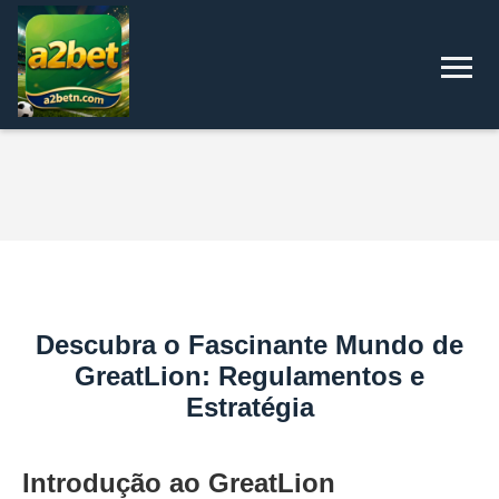
Descubra o Fascinante Mundo de
GreatLion: Regulamentos e
Estratégia
Introdução ao GreatLion