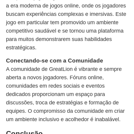
a era moderna de jogos online, onde os jogadores
buscam experiências complexas e imersivas. Este
jogo em particular tem promovido um ambiente
competitivo saudável e se tornou uma plataforma
para muitos demonstrarem suas habilidades
estratégicas.
Conectando-se com a Comunidade
A comunidade de GreatLion é vibrante e sempre
aberta a novos jogadores. Fóruns online,
comunidades em redes sociais e eventos
dedicados proporcionam um espaço para
discussões, troca de estratégias e formação de
equipes. O compromisso da comunidade em criar
um ambiente inclusivo e acolhedor é inabalável.
Conclusão