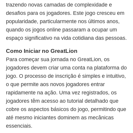
trazendo novas camadas de complexidade e
desafios para os jogadores. Este jogo cresceu em
popularidade, particularmente nos últimos anos,
quando os jogos online passaram a ocupar um
espaço significativo na vida cotidiana das pessoas.
Como Iniciar no GreatLion
Para começar sua jornada no GreatLion, os
jogadores devem criar uma conta na plataforma do
jogo. O processo de inscrição é simples e intuitivo,
o que permite aos novos jogadores entrar
rapidamente na ação. Uma vez registrados, os
jogadores têm acesso ao tutorial detalhado que
cobre os aspectos básicos do jogo, permitindo que
até mesmo iniciantes dominem as mecânicas
essenciais.