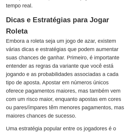
tempo real.
Dicas e Estratégias para Jogar
Roleta
Embora a roleta seja um jogo de azar, existem
várias dicas e estratégias que podem aumentar
suas chances de ganhar. Primeiro, é importante
entender as regras da variante que você está
jogando e as probabilidades associadas a cada
tipo de aposta. Apostar em números únicos
oferece pagamentos maiores, mas também vem
com um risco maior, enquanto apostas em cores
ou pares/ímpares têm menores pagamentos, mas
maiores chances de sucesso.
Uma estratégia popular entre os jogadores é o