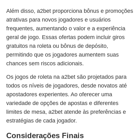
Além disso, a2bet proporciona bônus e promoções
atrativas para novos jogadores e usuários
frequentes, aumentando o valor e a experiência
geral de jogo. Essas ofertas podem incluir giros
gratuitos na roleta ou bônus de depósito,
permitindo que os jogadores aumentem suas
chances sem riscos adicionais.
Os jogos de roleta na a2bet são projetados para
todos os níveis de jogadores, desde novatos até
apostadores experientes. Ao oferecer uma
variedade de opções de apostas e diferentes
limites de mesa, a2bet atende às preferências e
estratégias de cada jogador.
Considerações Finais