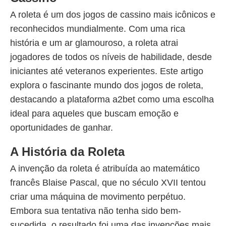
A roleta é um dos jogos de cassino mais icônicos e
reconhecidos mundialmente. Com uma rica
história e um ar glamouroso, a roleta atrai
jogadores de todos os níveis de habilidade, desde
iniciantes até veteranos experientes. Este artigo
explora o fascinante mundo dos jogos de roleta,
destacando a plataforma a2bet como uma escolha
ideal para aqueles que buscam emoção e
oportunidades de ganhar.
A História da Roleta
A invenção da roleta é atribuída ao matemático
francês Blaise Pascal, que no século XVII tentou
criar uma máquina de movimento perpétuo.
Embora sua tentativa não tenha sido bem-
sucedida, o resultado foi uma das invenções mais