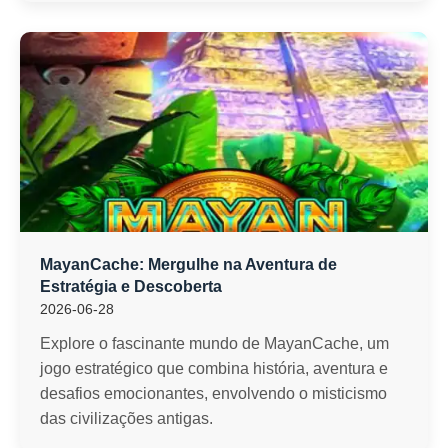
MayanCache: Mergulhe na Aventura de
Estratégia e Descoberta
2026-06-28
Explore o fascinante mundo de MayanCache, um
jogo estratégico que combina história, aventura e
desafios emocionantes, envolvendo o misticismo
das civilizações antigas.