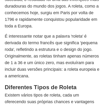
duradouras do mundo dos jogos. A roleta, como a
conhecemos hoje, surgiu em Paris por volta de
1796 e rapidamente conquistou popularidade em
toda a Europa.
É interessante notar que a palavra 'roleta' é
derivada do termo francês que significa 'pequena
roda', refletindo a estrutura e o design do jogo.
Originalmente, as roletas tinham apenas números
de 1 a 36 e um único zero, mas evoluíram para
incluir duas versões principais: a roleta europeia e
a americana.
Diferentes Tipos de Roleta
Existem vários tipos de roleta, cada um
oferecendo suas próprias chances e vantagens