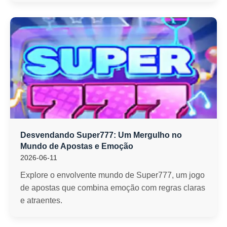
Desvendando Super777: Um Mergulho no
Mundo de Apostas e Emoção
2026-06-11
Explore o envolvente mundo de Super777, um jogo
de apostas que combina emoção com regras claras
e atraentes.