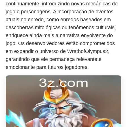
continuamente, introduzindo novas mecânicas de
jogo e personagens. A incorporação de eventos
atuais no enredo, como enredos baseados em
descobertas mitológicas ou fenômenos culturais,
enriquece ainda mais a narrativa envolvente do
jogo. Os desenvolvedores estão comprometidos
em expandir o universo de WrathofOlympus2,
garantindo que ele permaneça relevante e
emocionante para futuros jogadores.