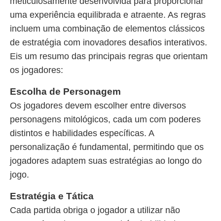
meticulosamente desenvolvida para proporcionar
uma experiência equilibrada e atraente. As regras
incluem uma combinação de elementos clássicos
de estratégia com inovadores desafios interativos.
Eis um resumo das principais regras que orientam
os jogadores:
Escolha de Personagem
Os jogadores devem escolher entre diversos
personagens mitológicos, cada um com poderes
distintos e habilidades específicas. A
personalização é fundamental, permitindo que os
jogadores adaptem suas estratégias ao longo do
jogo.
Estratégia e Tática
Cada partida obriga o jogador a utilizar não