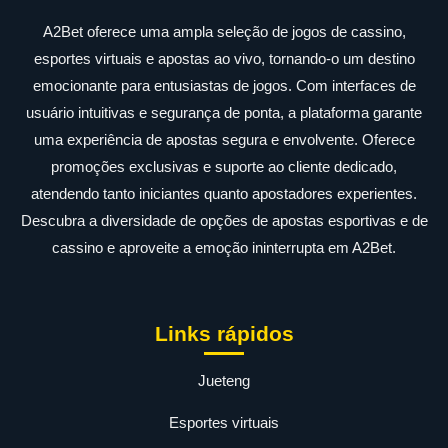
A2Bet oferece uma ampla seleção de jogos de cassino,
esportes virtuais e apostas ao vivo, tornando-o um destino
emocionante para entusiastas de jogos. Com interfaces de
usuário intuitivas e segurança de ponta, a plataforma garante
uma experiência de apostas segura e envolvente. Oferece
promoções exclusivas e suporte ao cliente dedicado,
atendendo tanto iniciantes quanto apostadores experientes.
Descubra a diversidade de opções de apostas esportivas e de
cassino e aproveite a emoção ininterrupta em A2Bet.
Links rápidos
Jueteng
Esportes virtuais