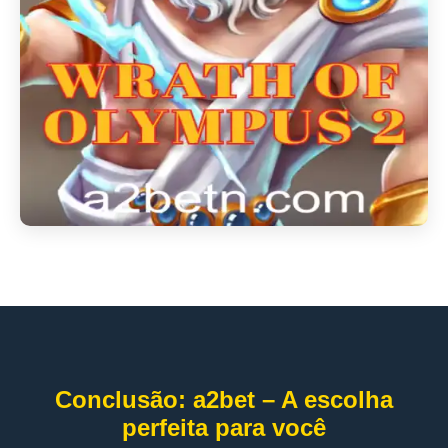
Conclusão: a2bet – A escolha
perfeita para você