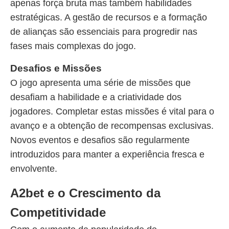
apenas força bruta mas também habilidades
estratégicas. A gestão de recursos e a formação
de alianças são essenciais para progredir nas
fases mais complexas do jogo.
Desafios e Missões
O jogo apresenta uma série de missões que
desafiam a habilidade e a criatividade dos
jogadores. Completar estas missões é vital para o
avanço e a obtenção de recompensas exclusivas.
Novos eventos e desafios são regularmente
introduzidos para manter a experiência fresca e
envolvente.
A2bet e o Crescimento da
Competitividade