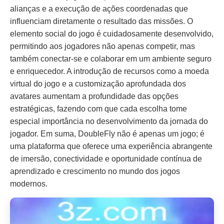
alianças e a execução de ações coordenadas que
influenciam diretamente o resultado das missões. O
elemento social do jogo é cuidadosamente desenvolvido,
permitindo aos jogadores não apenas competir, mas
também conectar-se e colaborar em um ambiente seguro
e enriquecedor. A introdução de recursos como a moeda
virtual do jogo e a customização aprofundada dos
avatares aumentam a profundidade das opções
estratégicas, fazendo com que cada escolha tome
especial importância no desenvolvimento da jornada do
jogador. Em suma, DoubleFly não é apenas um jogo; é
uma plataforma que oferece uma experiência abrangente
de imersão, conectividade e oportunidade contínua de
aprendizado e crescimento no mundo dos jogos
modernos.