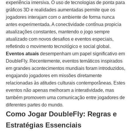
experiência imersiva. O uso de tecnologias de ponta para
gráficos 3D e realidades aumentadas permite que os
jogadores interajam com o ambiente de forma nunca
antes experimentada. A conectividade contínua propicia
atualizações constantes, mantendo o jogo sempre
atualizado com novos desafios e eventos especiais,
refletindo o movimento tecnológico e social global.
Eventos atuais
desempenham um papel significativo em
DoubleFly. Recentemente, eventos temáticos inspirados
em grandes acontecimentos mundiais foram introduzidos,
engajando jogadores em missões diretamente
relacionadas às atitudes culturais contemporâneas. Estes
eventos não apenas melhoram a interatividade, mas
também promovem uma comunicação entre jogadores de
diferentes partes do mundo.
Como Jogar DoubleFly: Regras e
Estratégias Essenciais