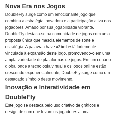
Nova Era nos Jogos
DoubleFly surge como um emocionante jogo que
combina a estratégia inovadora e a participação ativa dos
jogadores. Amado por sua jogabilidade vibrante,
DoubleFly destaca-se na comunidade de jogos com uma
proposta única que mescla elementos de sorte e
estratégia. A palavra-chave
a2bet
está fortemente
vinculada à expansão deste jogo, promovendo-o em uma
ampla variedade de plataformas de jogos. Em um cenário
global onde a tecnologia virtual e os jogos online estão
crescendo exponencialmente, DoubleFly surge como um
destacado símbolo deste movimento.
Inovação e Interatividade em
DoubleFly
Este jogo se destaca pelo uso criativo de gráficos e
design de som que levam os jogadores a uma