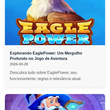
Explorando EaglePower: Um Mergulho
Profundo no Jogo de Aventura
2026-03-28
Descubra tudo sobre EaglePower, seu
funcionamento, regras e relevância atual.