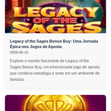
Legacy of the Sages Bonus Buy: Uma Jornada
Épica nos Jogos de Aposta
2026-05-15
Explore o mundo fascinante de Legacy of the
Sages Bonus Buy, um emocionante jogo de aposta
que combina estratégia e sorte em um ambiente de
fantasia.