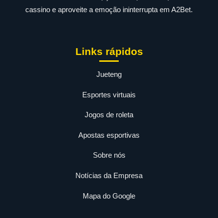
cassino e aproveite a emoção ininterrupta em A2Bet.
Links rápidos
Jueteng
Esportes virtuais
Jogos de roleta
Apostas esportivas
Sobre nós
Notícias da Empresa
Mapa do Google