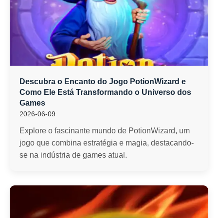
Descubra o Encanto do Jogo PotionWizard e
Como Ele Está Transformando o Universo dos
Games
2026-06-09
Explore o fascinante mundo de PotionWizard, um
jogo que combina estratégia e magia, destacando-
se na indústria de games atual.