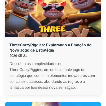
ThreeCrazyPiggies: Explorando a Emoção do
Novo Jogo de Estratégia
2026-05-21
Descubra as complexidades de
ThreeCrazyPiggies, um emocionante jogo de
estratégia que combina elementos inovadores com
conceitos clássicos, abordando as regras e a
temática por trás dessa nova sensação.