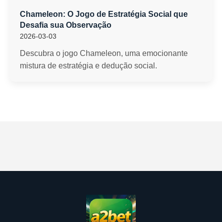
Chameleon: O Jogo de Estratégia Social que
Desafia sua Observação
2026-03-03
Descubra o jogo Chameleon, uma emocionante
mistura de estratégia e dedução social.