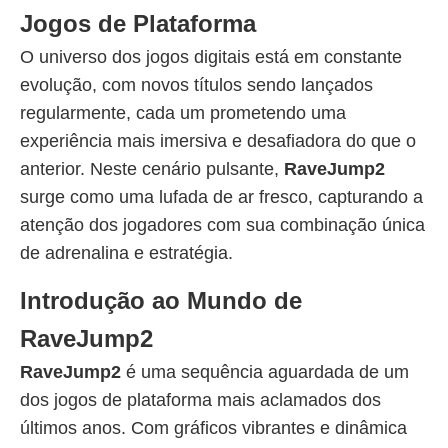
Jogos de Plataforma
O universo dos jogos digitais está em constante
evolução, com novos títulos sendo lançados
regularmente, cada um prometendo uma
experiência mais imersiva e desafiadora do que o
anterior. Neste cenário pulsante,
RaveJump2
surge como uma lufada de ar fresco, capturando a
atenção dos jogadores com sua combinação única
de adrenalina e estratégia.
Introdução ao Mundo de
RaveJump2
RaveJump2
é uma sequência aguardada de um
dos jogos de plataforma mais aclamados dos
últimos anos. Com gráficos vibrantes e dinâmica