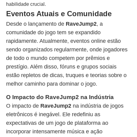
habilidade crucial.
Eventos Atuais e Comunidade
Desde o lançamento de
RaveJump2
, a
comunidade do jogo tem se expandido
rapidamente. Atualmente, eventos online estão
sendo organizados regularmente, onde jogadores
de todo o mundo competem por prêmios e
prestígio. Além disso, fóruns e grupos sociais
estão repletos de dicas, truques e teorias sobre o
melhor caminho para dominar o jogo.
O Impacto do RaveJump2 na Indústria
O impacto de
RaveJump2
na indústria de jogos
eletrônicos é inegável. Ele redefiniu as
expectativas de um jogo de plataforma ao
incorporar intensamente música e ação