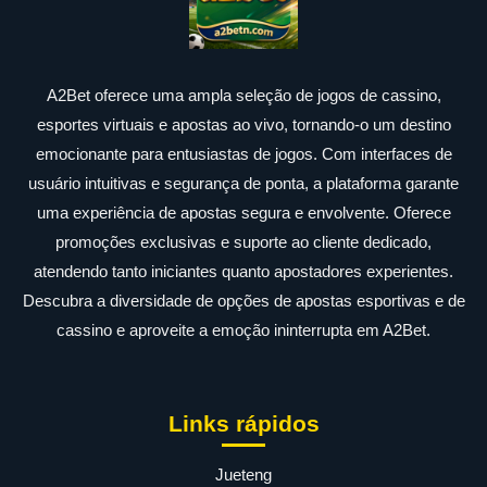
A2Bet oferece uma ampla seleção de jogos de cassino,
esportes virtuais e apostas ao vivo, tornando-o um destino
emocionante para entusiastas de jogos. Com interfaces de
usuário intuitivas e segurança de ponta, a plataforma garante
uma experiência de apostas segura e envolvente. Oferece
promoções exclusivas e suporte ao cliente dedicado,
atendendo tanto iniciantes quanto apostadores experientes.
Descubra a diversidade de opções de apostas esportivas e de
cassino e aproveite a emoção ininterrupta em A2Bet.
Links rápidos
Jueteng