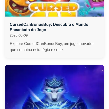
CursedCanBonusBuy: Descubra o Mundo
Encantado do Jogo
2026-03-09
Explore CursedCanBonusBuy, um jogo inovador
que combina estratégia e sorte.