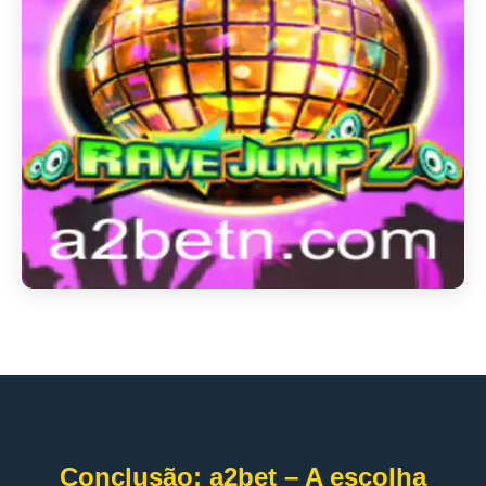
Conclusão: a2bet – A escolha