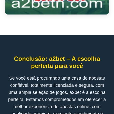
Conclusão: a2bet – A escolha
perfeita para você
Se você está procurando uma casa de apostas
confiável, totalmente licenciada e segura, com
uma ampla seleção de jogos, a2bet é a escolha
perfeita. Estamos comprometidos em oferecer a
melhor experiência de apostas online, com
qualidade premium, excelente atendimento e