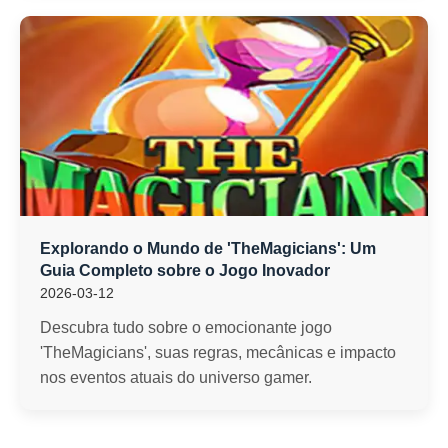
Explorando o Mundo de 'TheMagicians': Um
Guia Completo sobre o Jogo Inovador
2026-03-12
Descubra tudo sobre o emocionante jogo
'TheMagicians', suas regras, mecânicas e impacto
nos eventos atuais do universo gamer.