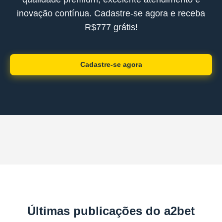
inovação contínua. Cadastre-se agora e receba
R$777 grátis!
Cadastre-se agora
Últimas publicações do a2bet