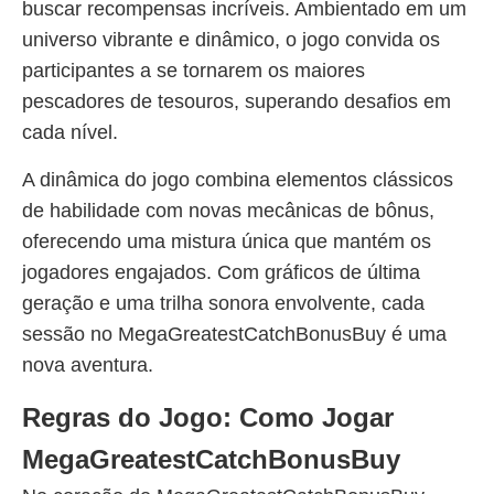
buscar recompensas incríveis. Ambientado em um
universo vibrante e dinâmico, o jogo convida os
participantes a se tornarem os maiores
pescadores de tesouros, superando desafios em
cada nível.
A dinâmica do jogo combina elementos clássicos
de habilidade com novas mecânicas de bônus,
oferecendo uma mistura única que mantém os
jogadores engajados. Com gráficos de última
geração e uma trilha sonora envolvente, cada
sessão no MegaGreatestCatchBonusBuy é uma
nova aventura.
Regras do Jogo: Como Jogar
MegaGreatestCatchBonusBuy