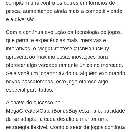
compitam uns contra os outros em torneios de
pesca, aumentando ainda mais a competitividade
e a diversão.
Com a contínua evolução da tecnologia de jogos,
que permite experiências mais imersivas e
interativas, o MegaGreatestCatchBonusBuy
aproveita ao máximo essas inovações para
oferecer algo verdadeiramente único no mercado.
Seja você um jogador ávido ou alguém explorando
novos passatempos, este jogo oferece algo
especial para todos.
A chave do sucesso no
MegaGreatestCatchBonusBuy está na capacidade
de se adaptar a cada desafio e manter uma
estratégia flexível. Como o setor de jogos continua