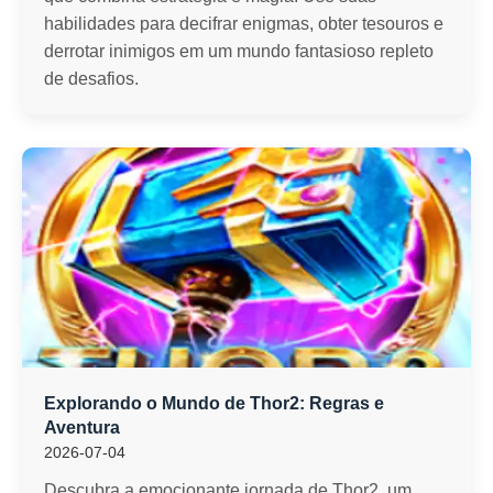
habilidades para decifrar enigmas, obter tesouros e
derrotar inimigos em um mundo fantasioso repleto
de desafios.
Explorando o Mundo de Thor2: Regras e
Aventura
2026-07-04
Descubra a emocionante jornada de Thor2, um