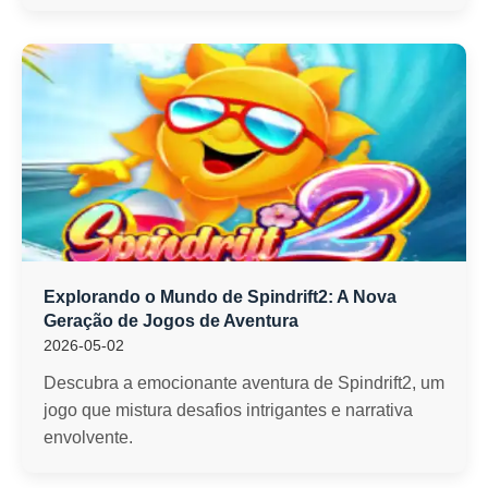
Explorando o Mundo de Spindrift2: A Nova
Geração de Jogos de Aventura
2026-05-02
Descubra a emocionante aventura de Spindrift2, um
jogo que mistura desafios intrigantes e narrativa
envolvente.