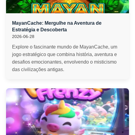
MayanCache: Mergulhe na Aventura de
Estratégia e Descoberta
2026-06-28
Explore o fascinante mundo de MayanCache, um
jogo estratégico que combina história, aventura e
desafios emocionantes, envolvendo o misticismo
das civilizações antigas.