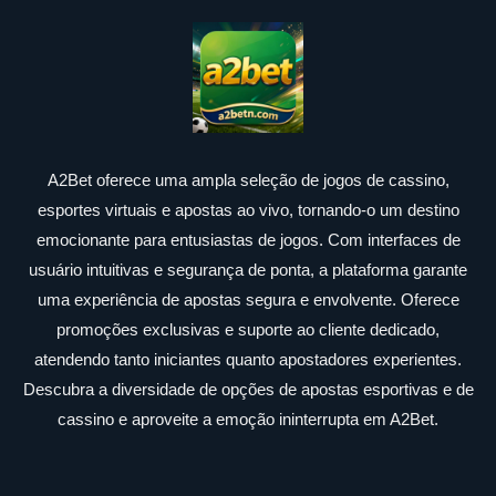
A2Bet oferece uma ampla seleção de jogos de cassino,
esportes virtuais e apostas ao vivo, tornando-o um destino
emocionante para entusiastas de jogos. Com interfaces de
usuário intuitivas e segurança de ponta, a plataforma garante
uma experiência de apostas segura e envolvente. Oferece
promoções exclusivas e suporte ao cliente dedicado,
atendendo tanto iniciantes quanto apostadores experientes.
Descubra a diversidade de opções de apostas esportivas e de
cassino e aproveite a emoção ininterrupta em A2Bet.