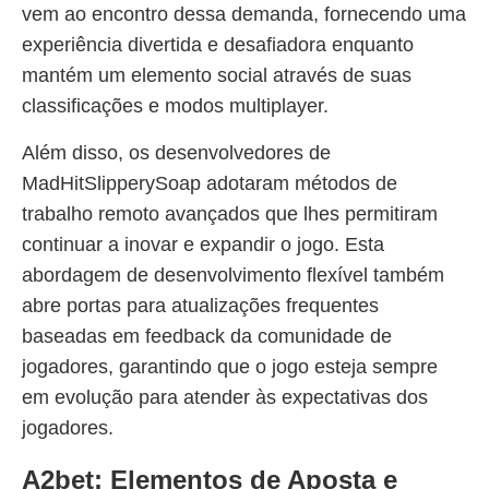
vem ao encontro dessa demanda, fornecendo uma
experiência divertida e desafiadora enquanto
mantém um elemento social através de suas
classificações e modos multiplayer.
Além disso, os desenvolvedores de
MadHitSlipperySoap adotaram métodos de
trabalho remoto avançados que lhes permitiram
continuar a inovar e expandir o jogo. Esta
abordagem de desenvolvimento flexível também
abre portas para atualizações frequentes
baseadas em feedback da comunidade de
jogadores, garantindo que o jogo esteja sempre
em evolução para atender às expectativas dos
jogadores.
A2bet: Elementos de Aposta e