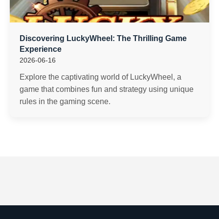
Discovering LuckyWheel: The Thrilling Game
Experience
2026-06-16
Explore the captivating world of LuckyWheel, a
game that combines fun and strategy using unique
rules in the gaming scene.