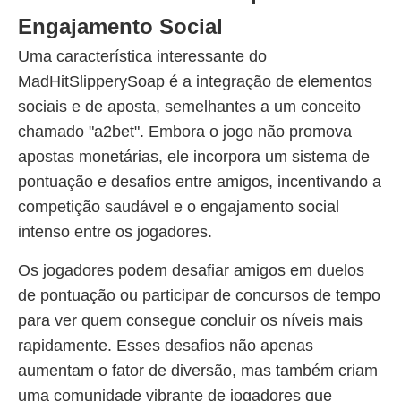
Engajamento Social
Uma característica interessante do
MadHitSlipperySoap é a integração de elementos
sociais e de aposta, semelhantes a um conceito
chamado "a2bet". Embora o jogo não promova
apostas monetárias, ele incorpora um sistema de
pontuação e desafios entre amigos, incentivando a
competição saudável e o engajamento social
intenso entre os jogadores.
Os jogadores podem desafiar amigos em duelos
de pontuação ou participar de concursos de tempo
para ver quem consegue concluir os níveis mais
rapidamente. Esses desafios não apenas
aumentam o fator de diversão, mas também criam
uma comunidade vibrante de jogadores que