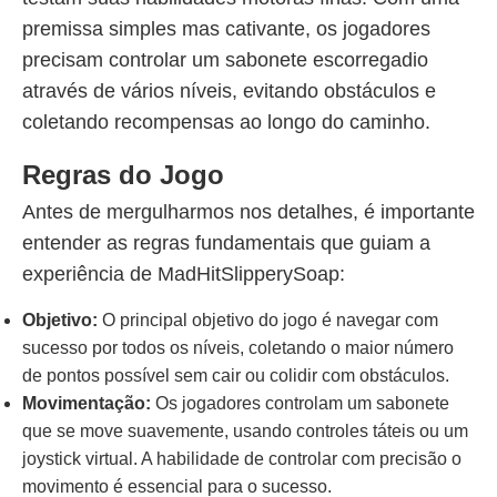
premissa simples mas cativante, os jogadores
precisam controlar um sabonete escorregadio
através de vários níveis, evitando obstáculos e
coletando recompensas ao longo do caminho.
Regras do Jogo
Antes de mergulharmos nos detalhes, é importante
entender as regras fundamentais que guiam a
experiência de MadHitSlipperySoap:
Objetivo:
O principal objetivo do jogo é navegar com
sucesso por todos os níveis, coletando o maior número
de pontos possível sem cair ou colidir com obstáculos.
Movimentação:
Os jogadores controlam um sabonete
que se move suavemente, usando controles táteis ou um
joystick virtual. A habilidade de controlar com precisão o
movimento é essencial para o sucesso.