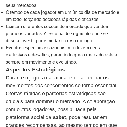
seus mercados.
O tempo de cada jogador em um único dia de mercado é
limitado, forçando decisões rápidas e eficazes.
Existem diferentes seções do mercado que vendem
produtos variados. A escolha do segmento onde se
deseja investir pode mudar o curso do jogo.
Eventos especiais e sazonais introduzem itens
exclusivos e desafios, garantindo que o mercado esteja
sempre em movimento e evoluindo.
Aspectos Estratégicos
Durante o jogo, a capacidade de antecipar os
movimentos dos concorrentes se torna essencial.
Ofertas rápidas e parcerias estratégicas são
cruciais para dominar o mercado. A colaboração
com outros jogadores, possibilitada pela
plataforma social da
a2bet
, pode resultar em
grandes recompensas, ao mesmo tempo em que