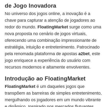
de Jogo Inovadora
No universo dos jogos online, a inovação é a
chave para capturar a atenção de jogadores ao
redor do mundo.
FloatingMarket
surge como uma
nova proposta no cenário de jogos virtuais,
oferecendo uma combinação impressionante de
estratégia, intuição e entretenimento. Patrocinado
pela renomada plataforma de apostas
a2bet
, este
jogo enriquece a experiência do usuário com
recursos modernos e altamente envolventes.
Introdução ao FloatingMarket
FloatingMarket
é um daqueles jogos que
transpõem as barreiras de simples entretenimento,
mergulhando os jogadores em um mundo vibrante
e dinâmico. Inspirado nos mercados flutuantes