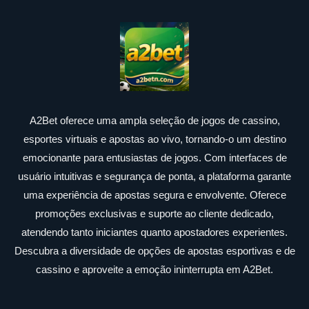
A2Bet oferece uma ampla seleção de jogos de cassino,
esportes virtuais e apostas ao vivo, tornando-o um destino
emocionante para entusiastas de jogos. Com interfaces de
usuário intuitivas e segurança de ponta, a plataforma garante
uma experiência de apostas segura e envolvente. Oferece
promoções exclusivas e suporte ao cliente dedicado,
atendendo tanto iniciantes quanto apostadores experientes.
Descubra a diversidade de opções de apostas esportivas e de
cassino e aproveite a emoção ininterrupta em A2Bet.