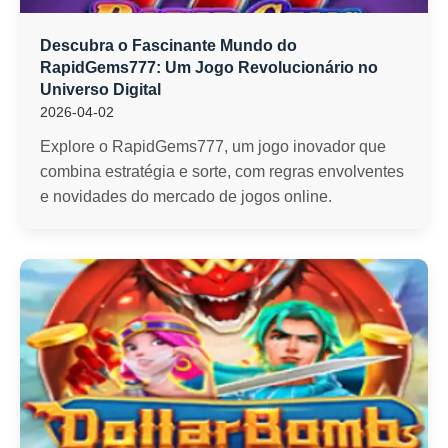
Descubra o Fascinante Mundo do
RapidGems777: Um Jogo Revolucionário no
Universo Digital
2026-04-02
Explore o RapidGems777, um jogo inovador que
combina estratégia e sorte, com regras envolventes
e novidades do mercado de jogos online.