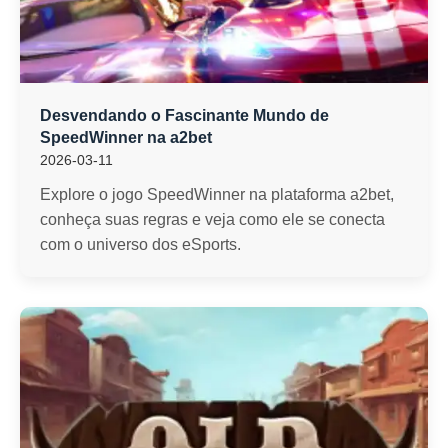
Desvendando o Fascinante Mundo de
SpeedWinner na a2bet
2026-03-11
Explore o jogo SpeedWinner na plataforma a2bet,
conheça suas regras e veja como ele se conecta
com o universo dos eSports.