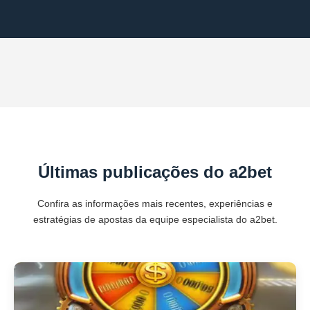
Últimas publicações do a2bet
Confira as informações mais recentes, experiências e
estratégias de apostas da equipe especialista do a2bet.