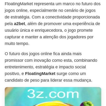
FloatingMarket representa um marco no futuro dos
jogos online, especialmente no cenário de jogos
de estratégia. Com a conectividade proporcionada
pela
a2bet
, além de promover uma experiência de
usuário única e enriquecedora, o jogo promete
capturar e manter a atenção dos jogadores por
muito tempo.
O futuro dos jogos online fica ainda mais
promissor com inovação como esta, combinando
entretenimento, estratégia e impacto social
positivo, e
FloatingMarket
surge como um
candidato de peso para liderar essa mudança.