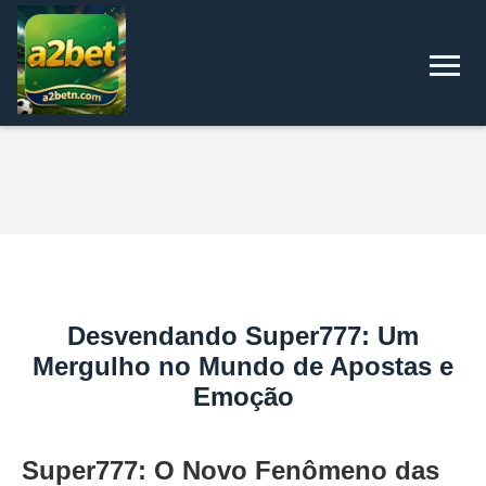
Desvendando Super777: Um
Mergulho no Mundo de Apostas e
Emoção
Super777: O Novo Fenômeno das