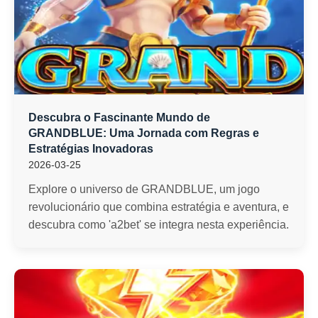
Descubra o Fascinante Mundo de
GRANDBLUE: Uma Jornada com Regras e
Estratégias Inovadoras
2026-03-25
Explore o universo de GRANDBLUE, um jogo
revolucionário que combina estratégia e aventura, e
descubra como 'a2bet' se integra nesta experiência.