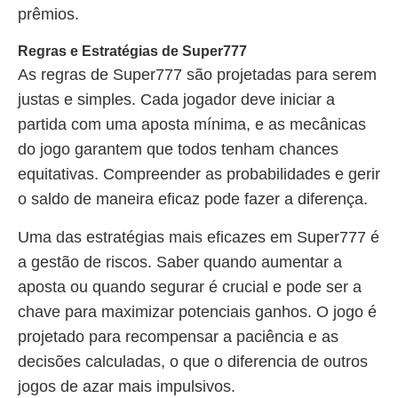
prêmios.
Regras e Estratégias de Super777
As regras de Super777 são projetadas para serem
justas e simples. Cada jogador deve iniciar a
partida com uma aposta mínima, e as mecânicas
do jogo garantem que todos tenham chances
equitativas. Compreender as probabilidades e gerir
o saldo de maneira eficaz pode fazer a diferença.
Uma das estratégias mais eficazes em Super777 é
a gestão de riscos. Saber quando aumentar a
aposta ou quando segurar é crucial e pode ser a
chave para maximizar potenciais ganhos. O jogo é
projetado para recompensar a paciência e as
decisões calculadas, o que o diferencia de outros
jogos de azar mais impulsivos.