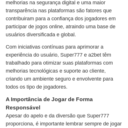
melhorias na segurança digital e uma maior
transparência nas plataformas são fatores que
contribuiram para a confiança dos jogadores em
participar de jogos online, atraindo uma base de
usuários diversificada e global.
Com iniciativas contínuas para aprimorar a
experiência do usuário, Super777 e a2bet têm
trabalhado para otimizar suas plataformas com
melhorias tecnológicas e suporte ao cliente,
criando um ambiente seguro e envolvente para
todos os tipo de jogadores.
A Importância de Jogar de Forma
Responsável
Apesar do apelo e da diversão que Super777
proporciona, é importante lembrar sempre de jogar