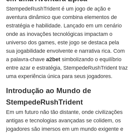
StempedeRushTrident é um jogo de ação e
aventura dinâmico que combina elementos de
estratégia e habilidade. Lançado em um cenário
onde as inovações tecnológicas impactam o
universo dos games, este jogo se destaca pela
sua jogabilidade envolvente e narrativa rica. Com
a palavra-chave
a2bet
simbolizando o equilíbrio
entre azar e estratégia, StempedeRushTrident traz
uma experiência única para seus jogadores.
Introdução ao Mundo de
StempedeRushTrident
Em um futuro não tão distante, onde civilizações
antigas e tecnologias avançadas se colidem, os
jogadores são imersos em um mundo exigente e