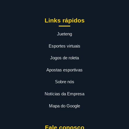
Links rápidos
Jueteng
Esportes virtuais
Jogos de roleta
Apostas esportivas
Sobre nós
Notícias da Empresa
Mapa do Google
Fale conosco