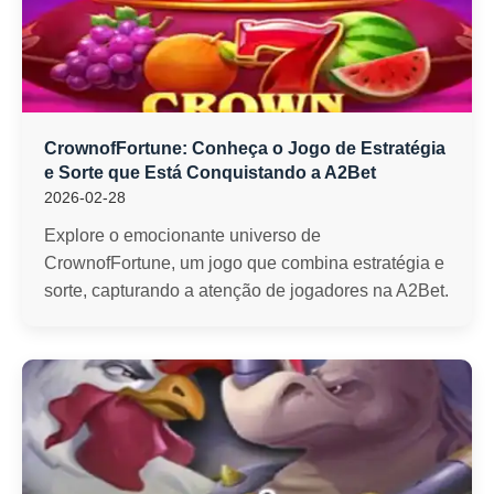
CrownofFortune: Conheça o Jogo de Estratégia
e Sorte que Está Conquistando a A2Bet
2026-02-28
Explore o emocionante universo de
CrownofFortune, um jogo que combina estratégia e
sorte, capturando a atenção de jogadores na A2Bet.