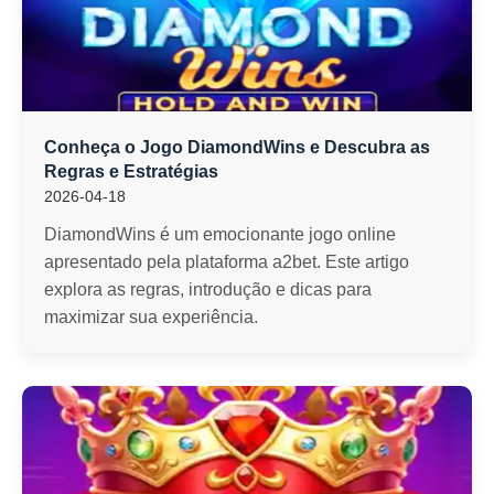
Conheça o Jogo DiamondWins e Descubra as
Regras e Estratégias
2026-04-18
DiamondWins é um emocionante jogo online
apresentado pela plataforma a2bet. Este artigo
explora as regras, introdução e dicas para
maximizar sua experiência.