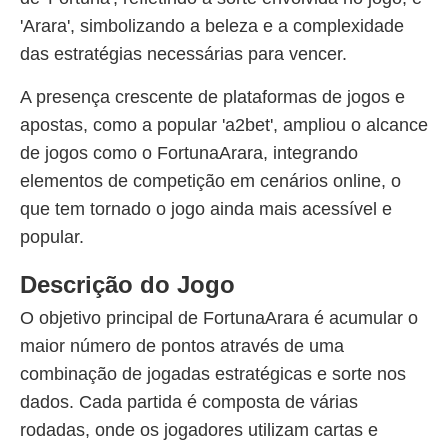
'Arara', simbolizando a beleza e a complexidade
das estratégias necessárias para vencer.
A presença crescente de plataformas de jogos e
apostas, como a popular 'a2bet', ampliou o alcance
de jogos como o FortunaArara, integrando
elementos de competição em cenários online, o
que tem tornado o jogo ainda mais acessível e
popular.
Descrição do Jogo
O objetivo principal de FortunaArara é acumular o
maior número de pontos através de uma
combinação de jogadas estratégicas e sorte nos
dados. Cada partida é composta de várias
rodadas, onde os jogadores utilizam cartas e