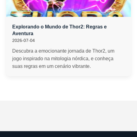
Explorando o Mundo de Thor2: Regras e
Aventura
2026-07-04
Descubra a emocionante jornada de Thor2, um
jogo inspirado na mitologia nórdica, e conheça
suas regras em um cenário vibrante.