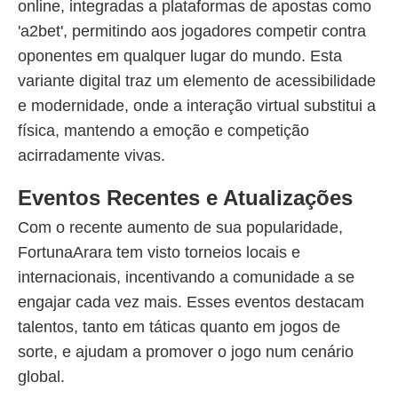
online, integradas a plataformas de apostas como
'a2bet', permitindo aos jogadores competir contra
oponentes em qualquer lugar do mundo. Esta
variante digital traz um elemento de acessibilidade
e modernidade, onde a interação virtual substitui a
física, mantendo a emoção e competição
acirradamente vivas.
Eventos Recentes e Atualizações
Com o recente aumento de sua popularidade,
FortunaArara tem visto torneios locais e
internacionais, incentivando a comunidade a se
engajar cada vez mais. Esses eventos destacam
talentos, tanto em táticas quanto em jogos de
sorte, e ajudam a promover o jogo num cenário
global.