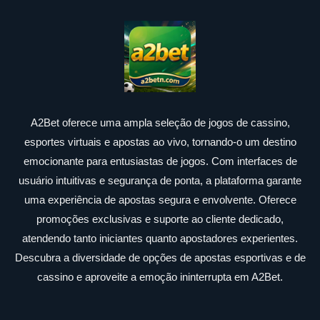
A2Bet oferece uma ampla seleção de jogos de cassino,
esportes virtuais e apostas ao vivo, tornando-o um destino
emocionante para entusiastas de jogos. Com interfaces de
usuário intuitivas e segurança de ponta, a plataforma garante
uma experiência de apostas segura e envolvente. Oferece
promoções exclusivas e suporte ao cliente dedicado,
atendendo tanto iniciantes quanto apostadores experientes.
Descubra a diversidade de opções de apostas esportivas e de
cassino e aproveite a emoção ininterrupta em A2Bet.