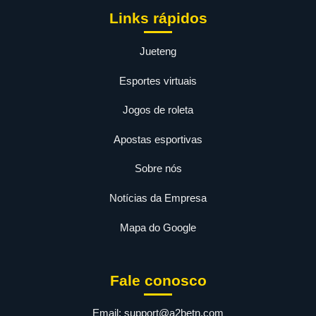
Links rápidos
Jueteng
Esportes virtuais
Jogos de roleta
Apostas esportivas
Sobre nós
Notícias da Empresa
Mapa do Google
Fale conosco
Email:
support@a2betn.com