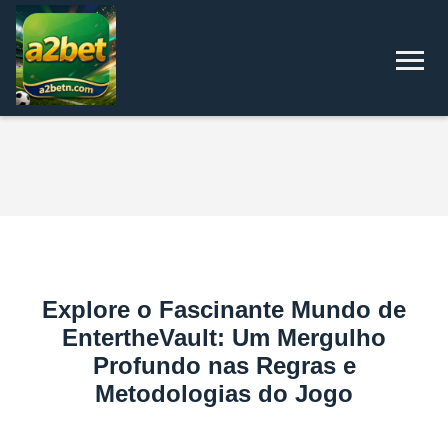
Explore o Fascinante Mundo de
EntertheVault: Um Mergulho
Profundo nas Regras e
Metodologias do Jogo