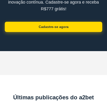
inovação contínua. Cadastre-se agora e receba
R$777 grátis!
Cadastre-se agora
Últimas publicações do a2bet