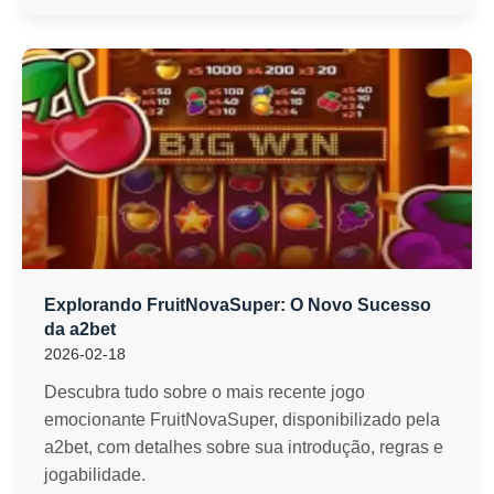
Explorando FruitNovaSuper: O Novo Sucesso
da a2bet
2026-02-18
Descubra tudo sobre o mais recente jogo
emocionante FruitNovaSuper, disponibilizado pela
a2bet, com detalhes sobre sua introdução, regras e
jogabilidade.