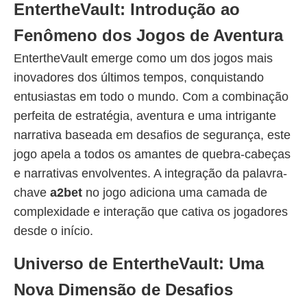
EntertheVault: Introdução ao
Fenômeno dos Jogos de Aventura
EntertheVault emerge como um dos jogos mais
inovadores dos últimos tempos, conquistando
entusiastas em todo o mundo. Com a combinação
perfeita de estratégia, aventura e uma intrigante
narrativa baseada em desafios de segurança, este
jogo apela a todos os amantes de quebra-cabeças
e narrativas envolventes. A integração da palavra-
chave
a2bet
no jogo adiciona uma camada de
complexidade e interação que cativa os jogadores
desde o início.
Universo de EntertheVault: Uma
Nova Dimensão de Desafios