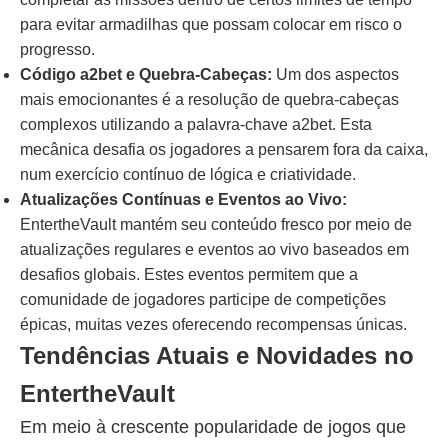
para evitar armadilhas que possam colocar em risco o
progresso.
Código a2bet e Quebra-Cabeças:
Um dos aspectos
mais emocionantes é a resolução de quebra-cabeças
complexos utilizando a palavra-chave a2bet. Esta
mecânica desafia os jogadores a pensarem fora da caixa,
num exercício contínuo de lógica e criatividade.
Atualizações Contínuas e Eventos ao Vivo:
EntertheVault mantém seu conteúdo fresco por meio de
atualizações regulares e eventos ao vivo baseados em
desafios globais. Estes eventos permitem que a
comunidade de jogadores participe de competições
épicas, muitas vezes oferecendo recompensas únicas.
Tendências Atuais e Novidades no
EntertheVault
Em meio à crescente popularidade de jogos que