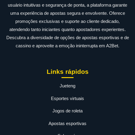
usuário intuitivas e segurança de ponta, a plataforma garante
uma experiência de apostas segura e envolvente. Oferece
promoções exclusivas e suporte ao cliente dedicado,
atendendo tanto iniciantes quanto apostadores experientes.
Descubra a diversidade de opções de apostas esportivas e de
cassino e aproveite a emoção ininterrupta em A2Bet.
Links rápidos
Jueteng
Esportes virtuais
Jogos de roleta
Apostas esportivas