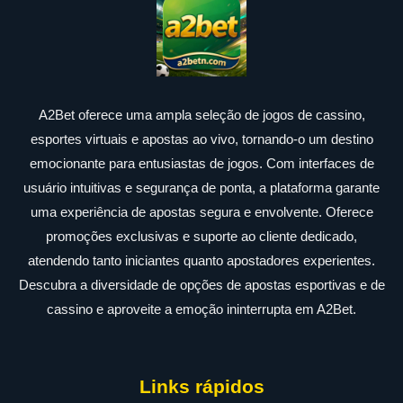
A2Bet oferece uma ampla seleção de jogos de cassino,
esportes virtuais e apostas ao vivo, tornando-o um destino
emocionante para entusiastas de jogos. Com interfaces de
usuário intuitivas e segurança de ponta, a plataforma garante
uma experiência de apostas segura e envolvente. Oferece
promoções exclusivas e suporte ao cliente dedicado,
atendendo tanto iniciantes quanto apostadores experientes.
Descubra a diversidade de opções de apostas esportivas e de
cassino e aproveite a emoção ininterrupta em A2Bet.
Links rápidos