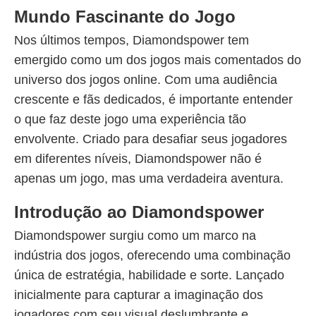
Mundo Fascinante do Jogo
Nos últimos tempos, Diamondspower tem
emergido como um dos jogos mais comentados do
universo dos jogos online. Com uma audiência
crescente e fãs dedicados, é importante entender
o que faz deste jogo uma experiência tão
envolvente. Criado para desafiar seus jogadores
em diferentes níveis, Diamondspower não é
apenas um jogo, mas uma verdadeira aventura.
Introdução ao Diamondspower
Diamondspower surgiu como um marco na
indústria dos jogos, oferecendo uma combinação
única de estratégia, habilidade e sorte. Lançado
inicialmente para capturar a imaginação dos
jogadores com seu visual deslumbrante e