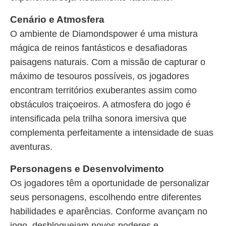
Cenário e Atmosfera
O ambiente de Diamondspower é uma mistura
mágica de reinos fantásticos e desafiadoras
paisagens naturais. Com a missão de capturar o
máximo de tesouros possíveis, os jogadores
encontram territórios exuberantes assim como
obstáculos traiçoeiros. A atmosfera do jogo é
intensificada pela trilha sonora imersiva que
complementa perfeitamente a intensidade de suas
aventuras.
Personagens e Desenvolvimento
Os jogadores têm a oportunidade de personalizar
seus personagens, escolhendo entre diferentes
habilidades e aparências. Conforme avançam no
jogo, desbloqueiam novos poderes e