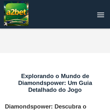
Explorando o Mundo de
Diamondspower: Um Guia
Detalhado do Jogo
Diamondspower: Descubra o