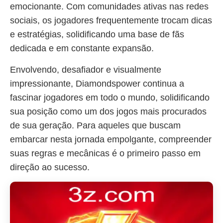
emocionante. Com comunidades ativas nas redes
sociais, os jogadores frequentemente trocam dicas
e estratégias, solidificando uma base de fãs
dedicada e em constante expansão.
Envolvendo, desafiador e visualmente
impressionante, Diamondspower continua a
fascinar jogadores em todo o mundo, solidificando
sua posição como um dos jogos mais procurados
de sua geração. Para aqueles que buscam
embarcar nesta jornada empolgante, compreender
suas regras e mecânicas é o primeiro passo em
direção ao sucesso.