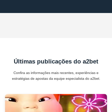
Últimas publicações do a2bet
Confira as informações mais recentes, experiências e
estratégias de apostas da equipe especialista do a2bet.