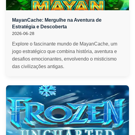
MayanCache: Mergulhe na Aventura de
Estratégia e Descoberta
2026-06-28
Explore o fascinante mundo de MayanCache, um
jogo estratégico que combina história, aventura e
desafios emocionantes, envolvendo o misticismo
das civilizações antigas.