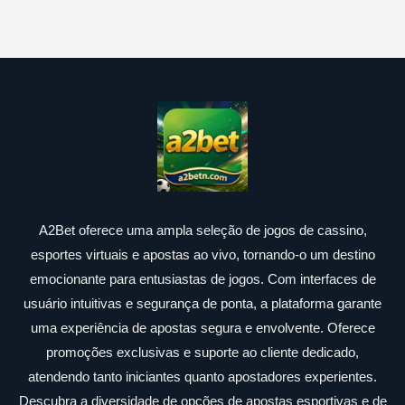
A2Bet oferece uma ampla seleção de jogos de cassino,
esportes virtuais e apostas ao vivo, tornando-o um destino
emocionante para entusiastas de jogos. Com interfaces de
usuário intuitivas e segurança de ponta, a plataforma garante
uma experiência de apostas segura e envolvente. Oferece
promoções exclusivas e suporte ao cliente dedicado,
atendendo tanto iniciantes quanto apostadores experientes.
Descubra a diversidade de opções de apostas esportivas e de