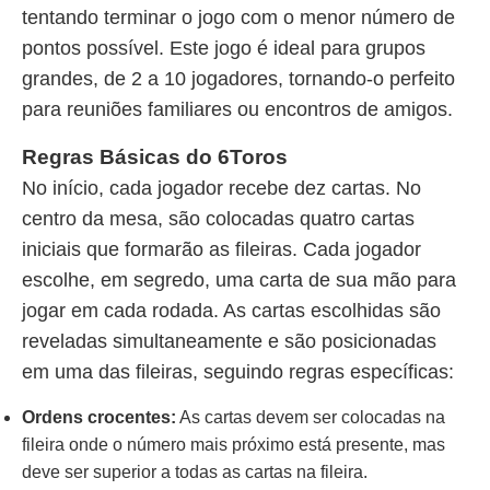
tentando terminar o jogo com o menor número de
pontos possível. Este jogo é ideal para grupos
grandes, de 2 a 10 jogadores, tornando-o perfeito
para reuniões familiares ou encontros de amigos.
Regras Básicas do 6Toros
No início, cada jogador recebe dez cartas. No
centro da mesa, são colocadas quatro cartas
iniciais que formarão as fileiras. Cada jogador
escolhe, em segredo, uma carta de sua mão para
jogar em cada rodada. As cartas escolhidas são
reveladas simultaneamente e são posicionadas
em uma das fileiras, seguindo regras específicas:
Ordens crocentes:
As cartas devem ser colocadas na
fileira onde o número mais próximo está presente, mas
deve ser superior a todas as cartas na fileira.