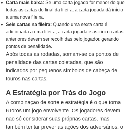
Carta mais baixa:
Se uma carta jogada for menor do que
todas as cartas do final da fileira, a carta jogada dá início
a uma nova fileira.
Seis cartas na fileira:
Quando uma sexta carta é
adicionada a uma fileira, a carta jogada e as cinco cartas
anteriores devem ser recolhidas pelo jogador, gerando
pontos de penalidade.
Após todas as rodadas, somam-se os pontos de
penalidade das cartas coletadas, que são
indicados por pequenos símbolos de cabeça de
touros nas cartas.
A Estratégia por Trás do Jogo
A combinaçao de sorte e estratégia é o que torna
6Toros um jogo envolvente. Os jogadores devem
não só considerar suas próprias cartas, mas
também tentar prever as ações dos adversários, o