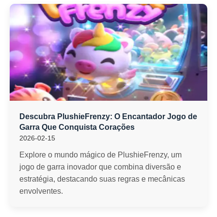
Descubra PlushieFrenzy: O Encantador Jogo de
Garra Que Conquista Corações
2026-02-15
Explore o mundo mágico de PlushieFrenzy, um
jogo de garra inovador que combina diversão e
estratégia, destacando suas regras e mecânicas
envolventes.