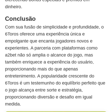
dinheiro.
Conclusão
Com sua fusão de simplicidade e profundidade, o
6Toros oferece uma experiência única e
empolgante que encanta jogadores novos e
experientes. A parceria com plataformas como
a2bet não só amplia o alcance do jogo, mas
também enriquece a experiência do usuário,
proporcionando mais do que apenas
entretenimento. A popularidade crescente do
6Toros é um testemunho do equilíbrio perfeito que
o jogo alcança entre sorte e estratégia,
proporcionando diversão e desafio em igual
medida.