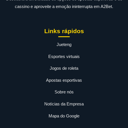
cassino e aproveite a emoção ininterrupta em A2Bet.
Links rápidos
Jueteng
Esportes virtuais
Jogos de roleta
Apostas esportivas
Sobre nós
Notícias da Empresa
Mapa do Google