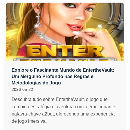
Explore o Fascinante Mundo de EntertheVault:
Um Mergulho Profundo nas Regras e
Metodologias do Jogo
2026-05-22
Descubra tudo sobre EntertheVault, o jogo que
combina estratégia e aventura com a emocionante
palavra-chave a2bet, oferecendo uma experiência
de jogo imersiva.